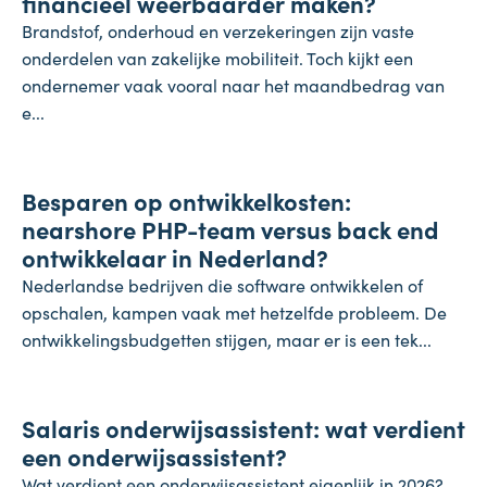
financieel weerbaarder maken?
Brandstof, onderhoud en verzekeringen zijn vaste
onderdelen van zakelijke mobiliteit. Toch kijkt een
ondernemer vaak vooral naar het maandbedrag van
e...
Onderneming
Besparen op ontwikkelkosten:
24 juli 2026
nearshore PHP-team versus back end
ontwikkelaar in Nederland?
Nederlandse bedrijven die software ontwikkelen of
opschalen, kampen vaak met hetzelfde probleem. De
ontwikkelingsbudgetten stijgen, maar er is een tek...
Salaris
Salaris onderwijsassistent: wat verdient
24 juli 2026
een onderwijsassistent?
Wat verdient een onderwijsassistent eigenlijk in 2026?