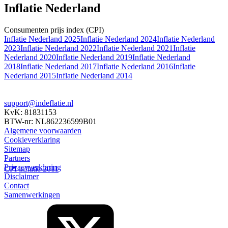
Inflatie Nederland
Consumenten prijs index (CPI)
Inflatie Nederland 2025
Inflatie Nederland 2024
Inflatie Nederland
2023
Inflatie Nederland 2022
Inflatie Nederland 2021
Inflatie
Nederland 2020
Inflatie Nederland 2019
Inflatie Nederland
2018
Inflatie Nederland 2017
Inflatie Nederland 2016
Inflatie
Nederland 2015
Inflatie Nederland 2014
support@indeflatie.nl
KvK: 81831153
BTW-nr: NL862236599B01
Algemene voorwaarden
Cookieverklaring
Sitemap
Partners
Privacyverklaring
CPI inflatie 2011
Disclaimer
Contact
Samenwerkingen