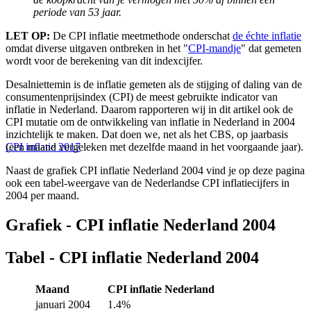
periode van 53 jaar.
LET OP:
De CPI inflatie meetmethode onderschat
de échte inflatie
omdat diverse uitgaven ontbreken in het "
CPI-mandje
" dat gemeten
wordt voor de berekening van dit indexcijfer.
Desalniettemin is de inflatie gemeten als de stijging of daling van de
consumentenprijsindex (CPI) de meest gebruikte indicator van
inflatie in Nederland. Daarom rapporteren wij in dit artikel ook de
CPI mutatie om de ontwikkeling van inflatie in Nederland in 2004
inzichtelijk te maken. Dat doen we, net als het CBS, op jaarbasis
(een maand vergeleken met dezelfde maand in het voorgaande jaar).
CPI inflatie 2017
Naast de grafiek CPI inflatie Nederland 2004 vind je op deze pagina
ook een tabel-weergave van de Nederlandse CPI inflatiecijfers in
2004 per maand.
Grafiek - CPI inflatie Nederland 2004
Tabel - CPI inflatie Nederland 2004
Maand
CPI inflatie Nederland
januari 2004
1.4%