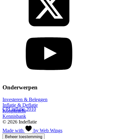
Onderwerpen
Investeren & Beleggen
Inflatie & Deflatie
CPI inflatie 2010
Koopkracht
Kennisbank
© 2026 Indeflatie
Made with
by Web Wings
Beheer toestemming