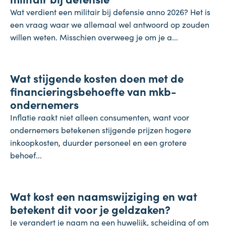
Wat verdient een militair bij defensie anno 2026? Het is
een vraag waar we allemaal wel antwoord op zouden
willen weten. Misschien overweeg je om je a...
Onderneming
Wat stijgende kosten doen met de
4 augustus 2026
financieringsbehoefte van mkb-
ondernemers
Inflatie raakt niet alleen consumenten, want voor
ondernemers betekenen stijgende prijzen hogere
inkoopkosten, duurder personeel en een grotere
behoef...
Koopkracht
Wat kost een naamswijziging en wat
31 juli 2026
betekent dit voor je geldzaken?
Je verandert je naam na een huwelijk, scheiding of om