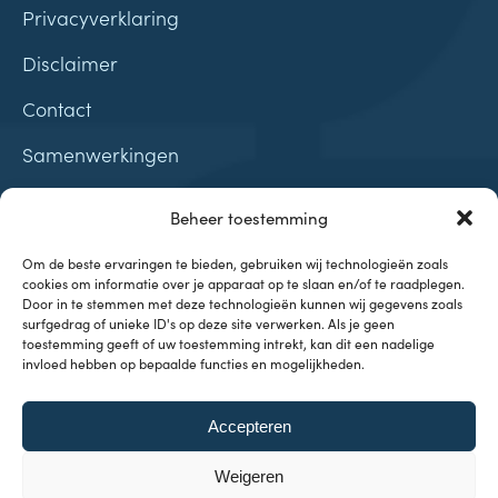
Privacyverklaring
Disclaimer
Contact
Samenwerkingen
Beheer toestemming
Om de beste ervaringen te bieden, gebruiken wij technologieën zoals
cookies om informatie over je apparaat op te slaan en/of te raadplegen.
Onderwerpen
Door in te stemmen met deze technologieën kunnen wij gegevens zoals
surfgedrag of unieke ID's op deze site verwerken. Als je geen
toestemming geeft of uw toestemming intrekt, kan dit een nadelige
Investeren & Beleggen
invloed hebben op bepaalde functies en mogelijkheden.
Inflatie & Deflatie
Koopkracht
Kennisbank
Accepteren
Weigeren