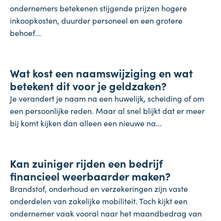
ondernemers betekenen stijgende prijzen hogere
inkoopkosten, duurder personeel en een grotere
behoef...
Koopkracht
Wat kost een naamswijziging en wat
31 juli 2026
betekent dit voor je geldzaken?
Je verandert je naam na een huwelijk, scheiding of om
een persoonlijke reden. Maar al snel blijkt dat er meer
bij komt kijken dan alleen een nieuwe na...
Inflatie & deflatie
Kan zuiniger rijden een bedrijf
28 juli 2026
financieel weerbaarder maken?
Brandstof, onderhoud en verzekeringen zijn vaste
onderdelen van zakelijke mobiliteit. Toch kijkt een
ondernemer vaak vooral naar het maandbedrag van