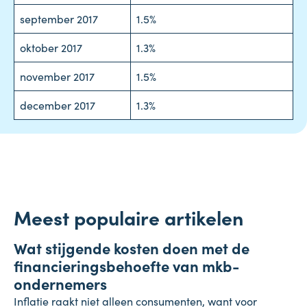
september
2017
1.5%
oktober
2017
1.3%
november
2017
1.5%
december
2017
1.3%
Meest populaire artikelen
Onderneming
Wat stijgende kosten doen met de
4 augustus 2026
financieringsbehoefte van mkb-
ondernemers
Inflatie raakt niet alleen consumenten, want voor