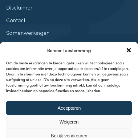
Disclaimer
Contact
Samenwerkingen
Beheer toestemming
Om de beste ervaringen te bieden, gebruiken wij technologieën zoals
cookies om informatie over je apparaat op te slaan en/of te raadplegen.
Onderwerpen
Door in te stemmen met deze technologieën kunnen wij gegevens zoals
surfgedrag of unieke ID's op deze site verwerken. Als je geen
toestemming geeft of uw toestemming intrekt, kan dit een nadelige
Investeren & Beleggen
invloed hebben op bepaalde functies en mogelijkheden.
Inflatie & Deflatie
Koopkracht
Kennisbank
Accepteren
Weigeren
Bekijk voorkeuren