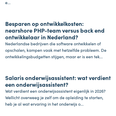
e...
Onderneming
Besparen op ontwikkelkosten:
24 juli 2026
nearshore PHP-team versus back end
ontwikkelaar in Nederland?
Nederlandse bedrijven die software ontwikkelen of
opschalen, kampen vaak met hetzelfde probleem. De
ontwikkelingsbudgetten stijgen, maar er is een tek...
Salaris
Salaris onderwijsassistent: wat verdient
24 juli 2026
een onderwijsassistent?
Wat verdient een onderwijsassistent eigenlijk in 2026?
Wellicht overweeg je zelf om de opleiding te starten,
heb je al wat ervaring in het onderwijs o...
Koopkracht