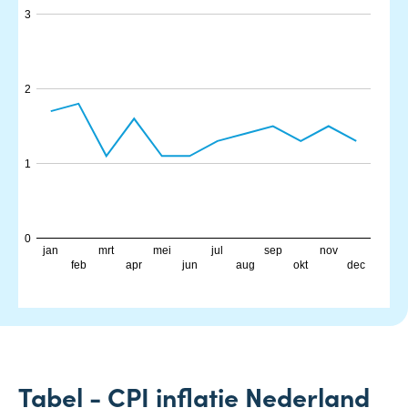
3
2
1
0
jan
mrt
mei
jul
sep
nov
feb
apr
jun
aug
okt
dec
Tabel - CPI inflatie Nederland