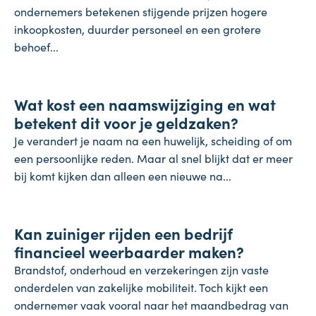
ondernemers betekenen stijgende prijzen hogere
inkoopkosten, duurder personeel en een grotere
behoef...
Koopkracht
Wat kost een naamswijziging en wat
31 juli 2026
betekent dit voor je geldzaken?
Je verandert je naam na een huwelijk, scheiding of om
een persoonlijke reden. Maar al snel blijkt dat er meer
bij komt kijken dan alleen een nieuwe na...
Inflatie & deflatie
Kan zuiniger rijden een bedrijf
28 juli 2026
financieel weerbaarder maken?
Brandstof, onderhoud en verzekeringen zijn vaste
onderdelen van zakelijke mobiliteit. Toch kijkt een
ondernemer vaak vooral naar het maandbedrag van