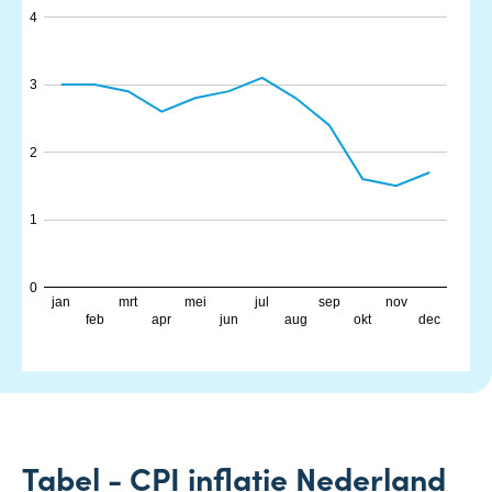
4
3
2
1
0
jan
mrt
mei
jul
sep
nov
feb
apr
jun
aug
okt
dec
Tabel - CPI inflatie Nederland