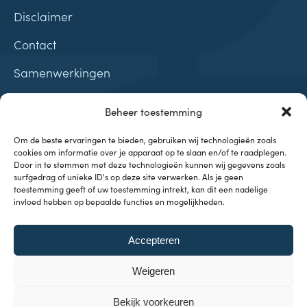
Disclaimer
Contact
Samenwerkingen
Beheer toestemming
Om de beste ervaringen te bieden, gebruiken wij technologieën zoals
cookies om informatie over je apparaat op te slaan en/of te raadplegen.
Onderwerpen
Door in te stemmen met deze technologieën kunnen wij gegevens zoals
surfgedrag of unieke ID's op deze site verwerken. Als je geen
toestemming geeft of uw toestemming intrekt, kan dit een nadelige
Investeren & Beleggen
invloed hebben op bepaalde functies en mogelijkheden.
Inflatie & Deflatie
Koopkracht
Kennisbank
Accepteren
Weigeren
Bekijk voorkeuren