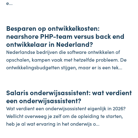
e...
Onderneming
Besparen op ontwikkelkosten:
24 juli 2026
nearshore PHP-team versus back end
ontwikkelaar in Nederland?
Nederlandse bedrijven die software ontwikkelen of
opschalen, kampen vaak met hetzelfde probleem. De
ontwikkelingsbudgetten stijgen, maar er is een tek...
Salaris
Salaris onderwijsassistent: wat verdient
24 juli 2026
een onderwijsassistent?
Wat verdient een onderwijsassistent eigenlijk in 2026?
Wellicht overweeg je zelf om de opleiding te starten,
heb je al wat ervaring in het onderwijs o...
Koopkracht