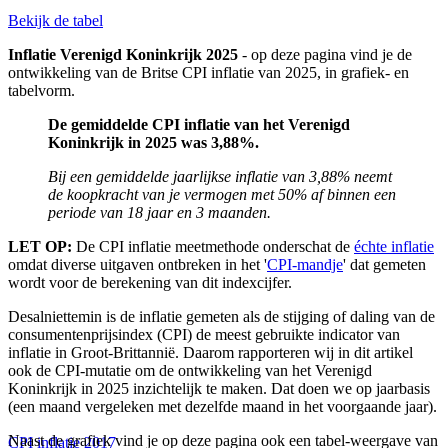
Bekijk de tabel
Inflatie Verenigd Koninkrijk 2025
- op deze pagina vind je de
ontwikkeling van de Britse CPI inflatie van 2025, in grafiek- en
tabelvorm.
De gemiddelde CPI inflatie va
n
het
Verenigd
Koninkrijk
in 2025 was 3,88%.
Bij een gemiddelde jaarlijkse inflatie van 3,88% neemt
de koopkracht van je vermogen met 50% af binnen een
periode van 18 jaar en 3 maanden.
LET OP:
De CPI inflatie meetmethode onderschat de
échte inflatie
omdat diverse uitgaven ontbreken in het '
CPI-mandje
' dat gemeten
wordt voor de berekening van dit indexcijfer.
Desalniettemin is de inflatie gemeten als de stijging of daling van de
consumentenprijsindex (CPI) de meest gebruikte indicator van
inflatie in Groot-Brittannië. Daarom rapporteren wij in dit artikel
ook de CPI-mutatie om de ontwikkeling van het Verenigd
Koninkrijk in 2025 inzichtelijk te maken. Dat doen we op jaarbasis
(een maand vergeleken met dezelfde maand in het voorgaande jaar).
Naast de grafiek vind je op deze pagina ook een tabel-weergave van
CPI inflatie 2017