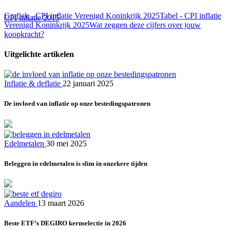
Grafiek - CPI inflatie Verenigd Koninkrijk 2025
Tabel - CPI inflatie
CPI inflatie 2015
Verenigd Koninkrijk 2025
Wat zeggen deze cijfers over jouw
koopkracht?
Uitgelichte artikelen
Inflatie & deflatie
22 januari 2025
De invloed van inflatie op onze bestedingspatronen
Edelmetalen
30 mei 2025
Beleggen in edelmetalen is slim in onzekere tijden
Aandelen
13 maart 2026
Beste ETF’s DEGIRO kernselectie in 2026