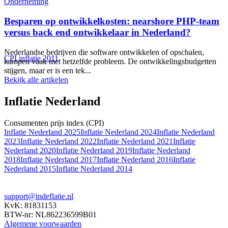
Onderneming
Besparen op ontwikkelkosten: nearshore PHP-team
versus back end ontwikkelaar in Nederland?
Nederlandse bedrijven die software ontwikkelen of opschalen,
CPI inflatie 2011
kampen vaak met hetzelfde probleem. De ontwikkelingsbudgetten
stijgen, maar er is een tek...
Bekijk alle artikelen
Inflatie Nederland
Consumenten prijs index (CPI)
Inflatie Nederland 2025
Inflatie Nederland 2024
Inflatie Nederland
2023
Inflatie Nederland 2022
Inflatie Nederland 2021
Inflatie
Nederland 2020
Inflatie Nederland 2019
Inflatie Nederland
2018
Inflatie Nederland 2017
Inflatie Nederland 2016
Inflatie
Nederland 2015
Inflatie Nederland 2014
support@indeflatie.nl
KvK: 81831153
BTW-nr: NL862236599B01
Algemene voorwaarden