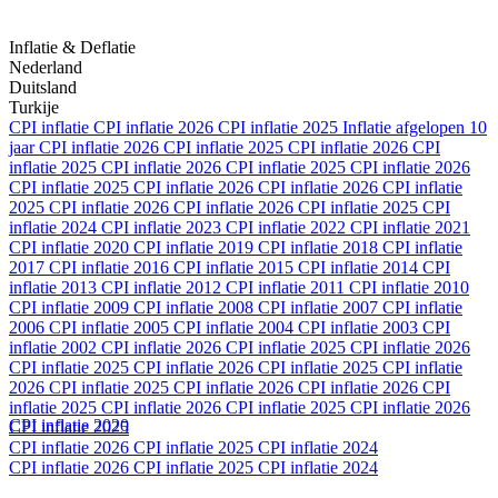
Inflatie & Deflatie
Nederland
Duitsland
Turkije
CPI inflatie
CPI inflatie 2026
CPI inflatie 2025
Inflatie afgelopen 10
jaar
CPI inflatie 2026
CPI inflatie 2025
CPI inflatie 2026
CPI
inflatie 2025
CPI inflatie 2026
CPI inflatie 2025
CPI inflatie 2026
CPI inflatie 2025
CPI inflatie 2026
CPI inflatie 2026
CPI inflatie
2025
CPI inflatie 2026
CPI inflatie 2026
CPI inflatie 2025
CPI
inflatie 2024
CPI inflatie 2023
CPI inflatie 2022
CPI inflatie 2021
CPI inflatie 2020
CPI inflatie 2019
CPI inflatie 2018
CPI inflatie
2017
CPI inflatie 2016
CPI inflatie 2015
CPI inflatie 2014
CPI
inflatie 2013
CPI inflatie 2012
CPI inflatie 2011
CPI inflatie 2010
CPI inflatie 2009
CPI inflatie 2008
CPI inflatie 2007
CPI inflatie
2006
CPI inflatie 2005
CPI inflatie 2004
CPI inflatie 2003
CPI
inflatie 2002
CPI inflatie 2026
CPI inflatie 2025
CPI inflatie 2026
CPI inflatie 2025
CPI inflatie 2026
CPI inflatie 2025
CPI inflatie
2026
CPI inflatie 2025
CPI inflatie 2026
CPI inflatie 2026
CPI
inflatie 2025
CPI inflatie 2026
CPI inflatie 2025
CPI inflatie 2026
CPI inflatie 2020
CPI inflatie 2025
CPI inflatie 2026
CPI inflatie 2025
CPI inflatie 2024
CPI inflatie 2026
CPI inflatie 2025
CPI inflatie 2024