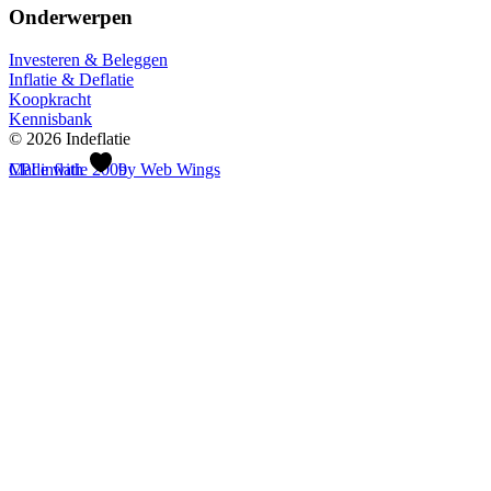
Onderwerpen
Investeren & Beleggen
Inflatie & Deflatie
Koopkracht
Kennisbank
© 2026 Indeflatie
CPI inflatie 2009
Made with
by Web Wings