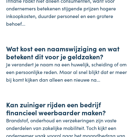
Inflatie raakt niet alleen consumenten, want voor
ondernemers betekenen stijgende prijzen hogere
inkoopkosten, duurder personeel en een grotere
behoef...
Koopkracht
Wat kost een naamswijziging en wat
31 juli 2026
betekent dit voor je geldzaken?
Je verandert je naam na een huwelijk, scheiding of om
een persoonlijke reden. Maar al snel blijkt dat er meer
bij komt kijken dan alleen een nieuwe na...
Inflatie & deflatie
Kan zuiniger rijden een bedrijf
28 juli 2026
financieel weerbaarder maken?
Brandstof, onderhoud en verzekeringen zijn vaste
onderdelen van zakelijke mobiliteit. Toch kijkt een
ondernemer vaak vooral naar het maandbedrag van