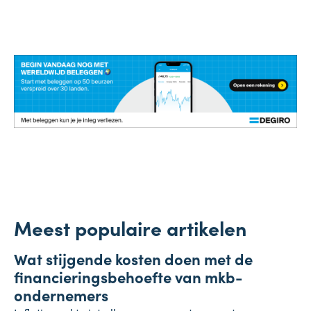
Meest populaire artikelen
Onderneming
Wat stijgende kosten doen met de
4 augustus 2026
financieringsbehoefte van mkb-
ondernemers