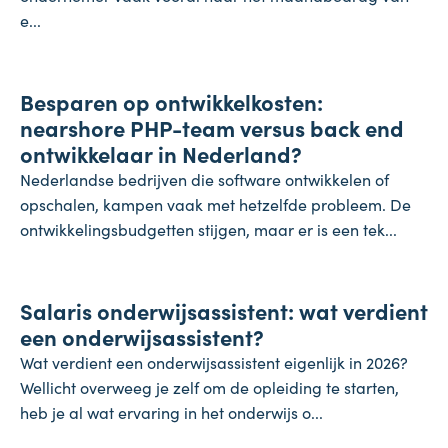
e...
Onderneming
Besparen op ontwikkelkosten:
24 juli 2026
nearshore PHP-team versus back end
ontwikkelaar in Nederland?
Nederlandse bedrijven die software ontwikkelen of
opschalen, kampen vaak met hetzelfde probleem. De
ontwikkelingsbudgetten stijgen, maar er is een tek...
Salaris
Salaris onderwijsassistent: wat verdient
24 juli 2026
een onderwijsassistent?
Wat verdient een onderwijsassistent eigenlijk in 2026?
Wellicht overweeg je zelf om de opleiding te starten,
heb je al wat ervaring in het onderwijs o...
Koopkracht