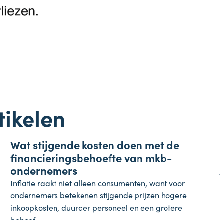
tikelen
Onderneming
Wat stijgende kosten doen met de
4 augustus 2026
financieringsbehoefte van mkb-
ondernemers
Inflatie raakt niet alleen consumenten, want voor
ondernemers betekenen stijgende prijzen hogere
inkoopkosten, duurder personeel en een grotere
behoef...