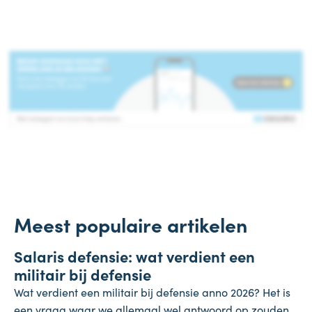
Meest populaire artikelen
Salaris
Salaris defensie: wat verdient een
7 augustus 2026
militair bij defensie
Wat verdient een militair bij defensie anno 2026? Het is
een vraag waar we allemaal wel antwoord op zouden