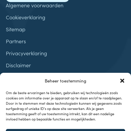
Algemene voorwaarden
Cookieverklaring
Sitemap
Partners
Privacyverklaring
Disclaimer
Contact
Beheer toestemming
Samenwerkingen
Om de beste ervaringen te bieden, gebruiken wij technologieën zoals
cookies om informatie over je apparaat op te slaan en/of te raadplegen.
Door in te stemmen met deze technologieën kunnen wij gegevens zoals
surfgedrag of unieke ID's op deze site verwerken. Als je geen
toestemming geeft of uw toestemming intrekt, kan dit een nadelige
invloed hebben op bepaalde functies en mogelijkheden.
Onderwerpen