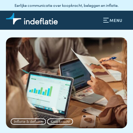
Eerlijke communicatie over koopkracht, beleggen en inflatie.
MENU
Inflatie & deflatie
Koopkracht