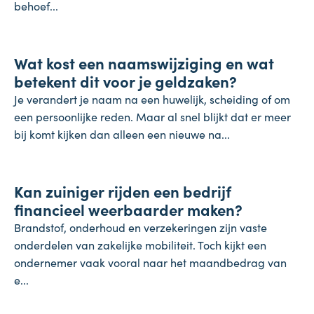
behoef...
Koopkracht
Wat kost een naamswijziging en wat
31 juli 2026
betekent dit voor je geldzaken?
Je verandert je naam na een huwelijk, scheiding of om
een persoonlijke reden. Maar al snel blijkt dat er meer
bij komt kijken dan alleen een nieuwe na...
Inflatie & deflatie
Kan zuiniger rijden een bedrijf
28 juli 2026
financieel weerbaarder maken?
Brandstof, onderhoud en verzekeringen zijn vaste
onderdelen van zakelijke mobiliteit. Toch kijkt een
ondernemer vaak vooral naar het maandbedrag van
e...
Salaris