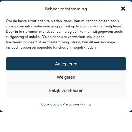
Contact
Beheer toestemming
Samenwerkingen
Om de beste ervaringen te bieden, gebruiken wij technologieën zoals
cookies om informatie over je apparaat op te slaan en/of te raadplegen.
Door in te stemmen met deze technologieën kunnen wij gegevens zoals
surfgedrag of unieke ID's op deze site verwerken. Als je geen
toestemming geeft of uw toestemming intrekt, kan dit een nadelige
invloed hebben op bepaalde functies en mogelijkheden.
Onderwerpen
Accepteren
Investeren & Beleggen
Inflatie & Deflatie
Weigeren
Koopkracht
Kennisbank
Bekijk voorkeuren
Cookiebeleid
Privacyverklaring
© 2026 Indeflatie
Made with
by Web Wings