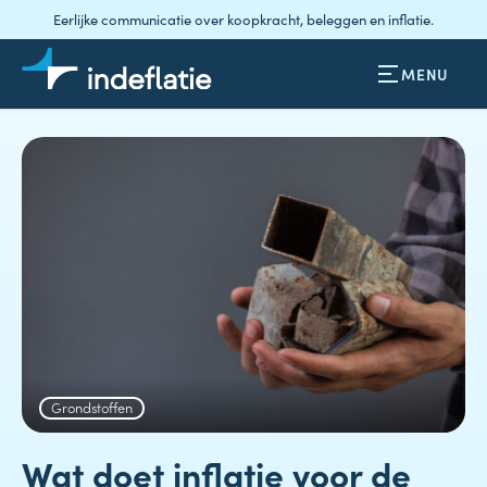
Eerlijke communicatie over koopkracht, beleggen en inflatie.
MENU
Grondstoffen
Wat doet inflatie voor de