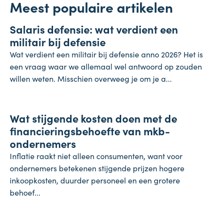
Meest populaire artikelen
Salaris
Salaris defensie: wat verdient een
7 augustus 2026
militair bij defensie
Wat verdient een militair bij defensie anno 2026? Het is
een vraag waar we allemaal wel antwoord op zouden
willen weten. Misschien overweeg je om je a...
Onderneming
Wat stijgende kosten doen met de
4 augustus 2026
financieringsbehoefte van mkb-
ondernemers
Inflatie raakt niet alleen consumenten, want voor
ondernemers betekenen stijgende prijzen hogere
inkoopkosten, duurder personeel en een grotere
behoef...
Koopkracht