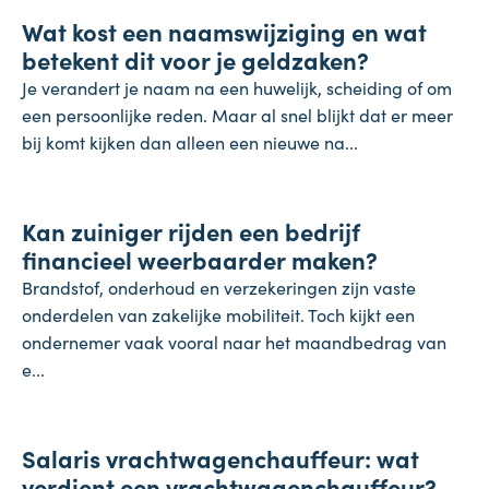
Wat kost een naamswijziging en wat
31 juli 2026
betekent dit voor je geldzaken?
Je verandert je naam na een huwelijk, scheiding of om
een persoonlijke reden. Maar al snel blijkt dat er meer
bij komt kijken dan alleen een nieuwe na...
Inflatie & deflatie
Kan zuiniger rijden een bedrijf
28 juli 2026
financieel weerbaarder maken?
Brandstof, onderhoud en verzekeringen zijn vaste
onderdelen van zakelijke mobiliteit. Toch kijkt een
ondernemer vaak vooral naar het maandbedrag van
e...
Salaris
Salaris vrachtwagenchauffeur: wat
27 juli 2026
verdient een vrachtwagenchauffeur?