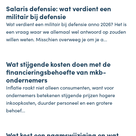
Salaris defensie: wat verdient een
7 augustus 2026
militair bij defensie
Wat verdient een militair bij defensie anno 2026? Het is
een vraag waar we allemaal wel antwoord op zouden
willen weten. Misschien overweeg je om je a...
Onderneming
Wat stijgende kosten doen met de
4 augustus 2026
financieringsbehoefte van mkb-
ondernemers
Inflatie raakt niet alleen consumenten, want voor
ondernemers betekenen stijgende prijzen hogere
inkoopkosten, duurder personeel en een grotere
behoef...
Koopkracht
Wat kost een naamswijziging en wat
31 juli 2026