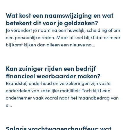
Wat kost een naamswijziging en wat
31 juli 2026
betekent dit voor je geldzaken?
Je verandert je naam na een huwelijk, scheiding of om
een persoonlijke reden. Maar al snel blijkt dat er meer
bij komt kijken dan alleen een nieuwe na...
Inflatie & deflatie
Kan zuiniger rijden een bedrijf
28 juli 2026
financieel weerbaarder maken?
Brandstof, onderhoud en verzekeringen zijn vaste
onderdelen van zakelijke mobiliteit. Toch kijkt een
ondernemer vaak vooral naar het maandbedrag van
e...
Salaris
Salaris vrachtwagenchauffeur: wat
27 juli 2026