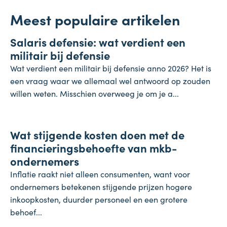
Meest populaire artikelen
Salaris
Salaris defensie: wat verdient een
7 augustus 2026
militair bij defensie
Wat verdient een militair bij defensie anno 2026? Het is
een vraag waar we allemaal wel antwoord op zouden
willen weten. Misschien overweeg je om je a...
Onderneming
Wat stijgende kosten doen met de
4 augustus 2026
financieringsbehoefte van mkb-
ondernemers
Inflatie raakt niet alleen consumenten, want voor
ondernemers betekenen stijgende prijzen hogere
inkoopkosten, duurder personeel en een grotere
behoef...
Koopkracht