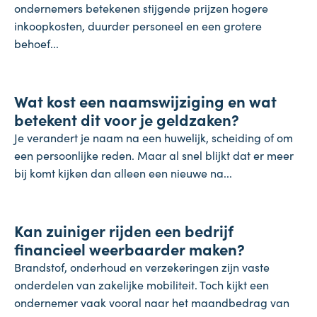
ondernemers betekenen stijgende prijzen hogere
inkoopkosten, duurder personeel en een grotere
behoef...
Koopkracht
Wat kost een naamswijziging en wat
31 juli 2026
betekent dit voor je geldzaken?
Je verandert je naam na een huwelijk, scheiding of om
een persoonlijke reden. Maar al snel blijkt dat er meer
bij komt kijken dan alleen een nieuwe na...
Inflatie & deflatie
Kan zuiniger rijden een bedrijf
28 juli 2026
financieel weerbaarder maken?
Brandstof, onderhoud en verzekeringen zijn vaste
onderdelen van zakelijke mobiliteit. Toch kijkt een
ondernemer vaak vooral naar het maandbedrag van