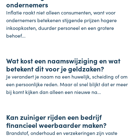
ondernemers
Inflatie raakt niet alleen consumenten, want voor
ondernemers betekenen stijgende prijzen hogere
inkoopkosten, duurder personeel en een grotere
behoef...
Koopkracht
Wat kost een naamswijziging en wat
31 juli 2026
betekent dit voor je geldzaken?
Je verandert je naam na een huwelijk, scheiding of om
een persoonlijke reden. Maar al snel blijkt dat er meer
bij komt kijken dan alleen een nieuwe na...
Inflatie & deflatie
Kan zuiniger rijden een bedrijf
28 juli 2026
financieel weerbaarder maken?
Brandstof, onderhoud en verzekeringen zijn vaste