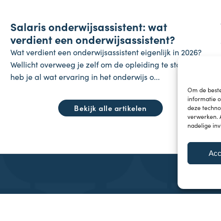
Salaris
Salaris onderwijsassistent: wat
24 juli 2026
verdient een onderwijsassistent?
Wat verdient een onderwijsassistent eigenlijk in 2026?
Wellicht overweeg je zelf om de opleiding te starten,
heb je al wat ervaring in het onderwijs o...
Om de beste
informatie 
Bekijk alle artikelen
deze technol
verwerken. 
nadelige in
Acc
n
Cookieverklaring