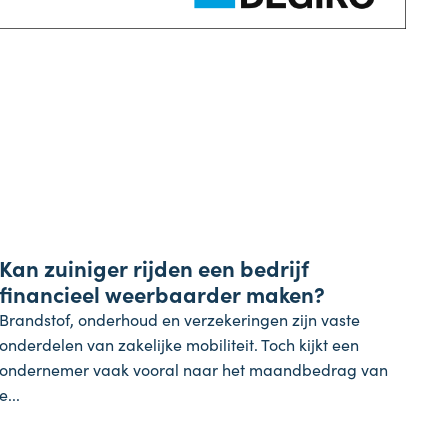
Inflatie & deflatie
Kan zuiniger rijden een bedrijf
28 juli 2026
financieel weerbaarder maken?
Brandstof, onderhoud en verzekeringen zijn vaste
onderdelen van zakelijke mobiliteit. Toch kijkt een
ondernemer vaak vooral naar het maandbedrag van
e...