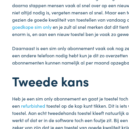
daarna stappen mensen vaak al snel over op een nieuw 
niet altijd nodig is, vergeten mensen al snel. Maar ee
gezien de goede kwaliteit van toestellen van vandaag
goedkope sim only
en je zult al snel merken dat dit tie
enorm is, en aan een nieuw toestel ben je vaak zo gewen
Daarnaast is een sim only abonnement vaak ook nog zee
een andere telefoon nodig hebt kun je dit zo overzette
abonnementen kunnen namelijk al per maand opzegbaa
Tweede kans
Heb je een sim only abonnement en gaat je toestel toch s
een
refurbished
toestel op de kop kunt tikken. Dit is i
toestel. Aan echt tweedehands toestel kleeft natuurlijk al
werkt of dat er in de software toch een foutje zit. Bij een 
zeker van zijn dat je een toestel van goede kwaliteit krij