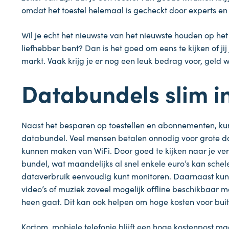
omdat het toestel helemaal is gecheckt door experts en
Wil je echt het nieuwste van het nieuwste houden op h
liefhebber bent? Dan is het goed om eens te kijken of ji
markt. Vaak krijg je er nog een leuk bedrag voor, geld w
Databundels slim i
Naast het besparen op toestellen en abonnementen, kun
databundel. Veel mensen betalen onnodig voor grote dat
kunnen maken van WiFi. Door goed te kijken naar je ver
bundel, wat maandelijks al snel enkele euro’s kan schel
dataverbruik eenvoudig kunt monitoren. Daarnaast kun
video’s of muziek zoveel mogelijk offline beschikbaar 
heen gaat. Dit kan ook helpen om hoge kosten voor bui
Kortom, mobiele telefonie blijft een hoge kostenpost ma