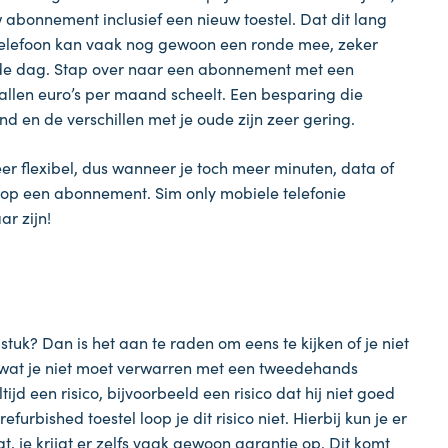
abonnement inclusief een nieuw toestel. Dat dit lang
n telefoon kan vaak nog gewoon een ronde mee, zeker
 de dag. Stap over naar een abonnement met een
ntallen euro’s per maand scheelt. Een besparing die
d en de verschillen met je oude zijn zeer gering.
r flexibel, dus wanneer je toch meer minuten, data of
n op een abonnement. Sim only mobiele telefonie
r zijn!
tuk? Dan is het aan te raden om eens te kijken of je niet
ets wat je niet moet verwarren met een tweedehands
tijd een risico, bijvoorbeeld een risico dat hij niet goed
refurbished toestel loop je dit risico niet. Hierbij kun je er
gt, je krijgt er zelfs vaak gewoon garantie op. Dit komt