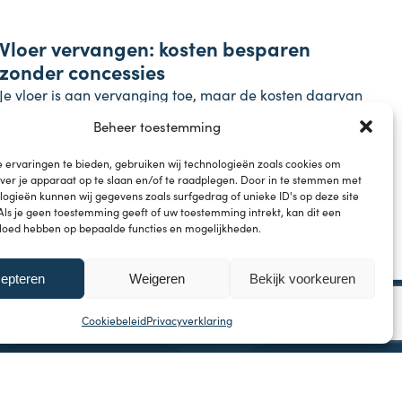
Koopkracht
Vloer vervangen: kosten besparen
23 juli 2026
zonder concessies
Je vloer is aan vervanging toe, maar de kosten daarvan
schrikken je misschien af. De prijzen van
Beheer toestemming
bouwmaterialen zijn de afgelopen jaren flink
gestegen...
 ervaringen te bieden, gebruiken wij technologieën zoals cookies om
over je apparaat op te slaan en/of te raadplegen. Door in te stemmen met
ogieën kunnen wij gegevens zoals surfgedrag of unieke ID's op deze site
Als je geen toestemming geeft of uw toestemming intrekt, kan dit een
vloed hebben op bepaalde functies en mogelijkheden.
epteren
Weigeren
Bekijk voorkeuren
Cookiebeleid
Privacyverklaring