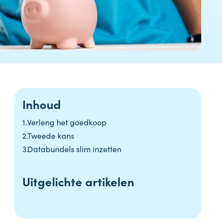
Inhoud
Verleng het goedkoop
Tweede kans
Databundels slim inzetten
Uitgelichte artikelen
22 januari 2025
Inflatie & deflatie
30 mei 2025
Edelmetalen