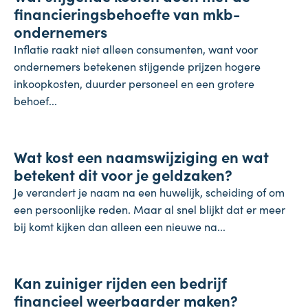
financieringsbehoefte van mkb-
ondernemers
Inflatie raakt niet alleen consumenten, want voor
ondernemers betekenen stijgende prijzen hogere
inkoopkosten, duurder personeel en een grotere
behoef...
Koopkracht
Wat kost een naamswijziging en wat
31 juli 2026
betekent dit voor je geldzaken?
Je verandert je naam na een huwelijk, scheiding of om
een persoonlijke reden. Maar al snel blijkt dat er meer
bij komt kijken dan alleen een nieuwe na...
Inflatie & deflatie
Kan zuiniger rijden een bedrijf
28 juli 2026
financieel weerbaarder maken?