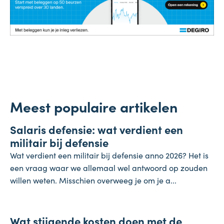
Meest populaire artikelen
Salaris
Salaris defensie: wat verdient een
7 augustus 2026
militair bij defensie
Wat verdient een militair bij defensie anno 2026? Het is
een vraag waar we allemaal wel antwoord op zouden
willen weten. Misschien overweeg je om je a...
Onderneming
Wat stijgende kosten doen met de
4 augustus 2026