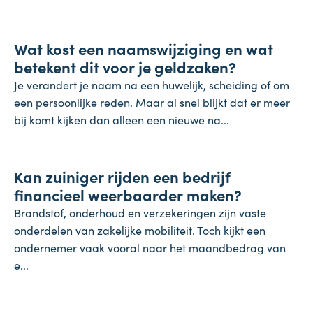
Koopkracht
Wat kost een naamswijziging en wat
31 juli 2026
betekent dit voor je geldzaken?
Je verandert je naam na een huwelijk, scheiding of om
een persoonlijke reden. Maar al snel blijkt dat er meer
bij komt kijken dan alleen een nieuwe na...
Inflatie & deflatie
Kan zuiniger rijden een bedrijf
28 juli 2026
financieel weerbaarder maken?
Brandstof, onderhoud en verzekeringen zijn vaste
onderdelen van zakelijke mobiliteit. Toch kijkt een
ondernemer vaak vooral naar het maandbedrag van
e...
Salaris