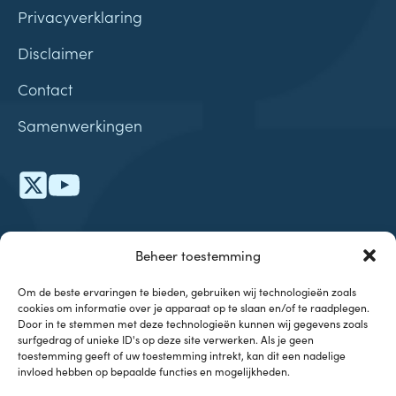
Privacyverklaring
Disclaimer
Contact
Samenwerkingen
Onderwerpen
Beheer toestemming
Investeren & Beleggen
Om de beste ervaringen te bieden, gebruiken wij technologieën zoals
Inflatie & Deflatie
cookies om informatie over je apparaat op te slaan en/of te raadplegen.
Koopkracht
Door in te stemmen met deze technologieën kunnen wij gegevens zoals
Kennisbank
surfgedrag of unieke ID's op deze site verwerken. Als je geen
toestemming geeft of uw toestemming intrekt, kan dit een nadelige
invloed hebben op bepaalde functies en mogelijkheden.