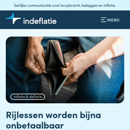
Eerlijke communicatie over koopkracht, beleggen en inflatie.
MENU
Inflatie & deflatie
Rijlessen worden bijna
onbetaalbaar