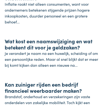
Inflatie raakt niet alleen consumenten, want voor
ondernemers betekenen stijgende prijzen hogere
inkoopkosten, duurder personeel en een grotere
behoef...
Koopkracht
Wat kost een naamswijziging en wat
31 juli 2026
betekent dit voor je geldzaken?
Je verandert je naam na een huwelijk, scheiding of om
een persoonlijke reden. Maar al snel blijkt dat er meer
bij komt kijken dan alleen een nieuwe na...
Inflatie & deflatie
Kan zuiniger rijden een bedrijf
28 juli 2026
financieel weerbaarder maken?
Brandstof, onderhoud en verzekeringen zijn vaste
onderdelen van zakelijke mobiliteit. Toch kijkt een