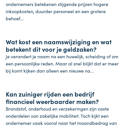
ondernemers betekenen stijgende prijzen hogere
inkoopkosten, duurder personeel en een grotere
behoef...
Koopkracht
Wat kost een naamswijziging en wat
31 juli 2026
betekent dit voor je geldzaken?
Je verandert je naam na een huwelijk, scheiding of om
een persoonlijke reden. Maar al snel blijkt dat er meer
bij komt kijken dan alleen een nieuwe na...
Inflatie & deflatie
Kan zuiniger rijden een bedrijf
28 juli 2026
financieel weerbaarder maken?
Brandstof, onderhoud en verzekeringen zijn vaste
onderdelen van zakelijke mobiliteit. Toch kijkt een
ondernemer vaak vooral naar het maandbedrag van