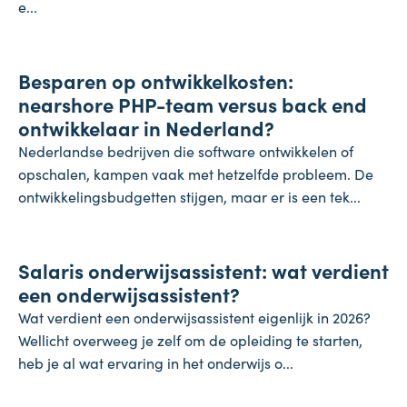
e...
Onderneming
Besparen op ontwikkelkosten:
24 juli 2026
nearshore PHP-team versus back end
ontwikkelaar in Nederland?
Nederlandse bedrijven die software ontwikkelen of
opschalen, kampen vaak met hetzelfde probleem. De
ontwikkelingsbudgetten stijgen, maar er is een tek...
Salaris
Salaris onderwijsassistent: wat verdient
24 juli 2026
een onderwijsassistent?
Wat verdient een onderwijsassistent eigenlijk in 2026?
Wellicht overweeg je zelf om de opleiding te starten,
heb je al wat ervaring in het onderwijs o...
Koopkracht