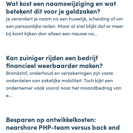
Wat kost een naamswijziging en wat
31 juli 2026
betekent dit voor je geldzaken?
Je verandert je naam na een huwelijk, scheiding of om
een persoonlijke reden. Maar al snel blijkt dat er meer
bij komt kijken dan alleen een nieuwe na...
Inflatie & deflatie
Kan zuiniger rijden een bedrijf
28 juli 2026
financieel weerbaarder maken?
Brandstof, onderhoud en verzekeringen zijn vaste
onderdelen van zakelijke mobiliteit. Toch kijkt een
ondernemer vaak vooral naar het maandbedrag van
e...
Onderneming
Besparen op ontwikkelkosten:
24 juli 2026
nearshore PHP-team versus back end