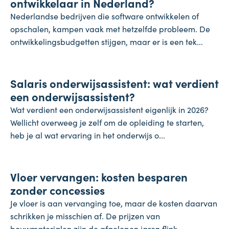
ontwikkelaar in Nederland?
Nederlandse bedrijven die software ontwikkelen of
opschalen, kampen vaak met hetzelfde probleem. De
ontwikkelingsbudgetten stijgen, maar er is een tek...
Salaris
Salaris onderwijsassistent: wat verdient
24 juli 2026
een onderwijsassistent?
Wat verdient een onderwijsassistent eigenlijk in 2026?
Wellicht overweeg je zelf om de opleiding te starten,
heb je al wat ervaring in het onderwijs o...
Koopkracht
Vloer vervangen: kosten besparen
23 juli 2026
zonder concessies
Je vloer is aan vervanging toe, maar de kosten daarvan
schrikken je misschien af. De prijzen van
bouwmaterialen zijn de afgelopen jaren flink