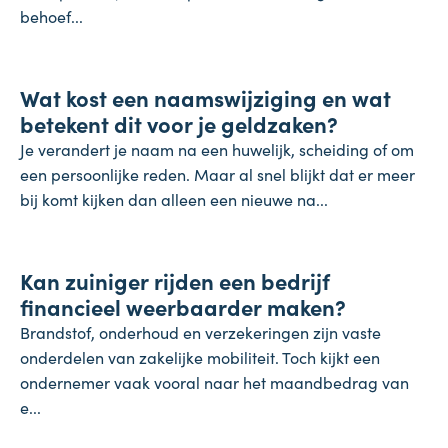
behoef...
Koopkracht
Wat kost een naamswijziging en wat
31 juli 2026
betekent dit voor je geldzaken?
Je verandert je naam na een huwelijk, scheiding of om
een persoonlijke reden. Maar al snel blijkt dat er meer
bij komt kijken dan alleen een nieuwe na...
Inflatie & deflatie
Kan zuiniger rijden een bedrijf
28 juli 2026
financieel weerbaarder maken?
Brandstof, onderhoud en verzekeringen zijn vaste
onderdelen van zakelijke mobiliteit. Toch kijkt een
ondernemer vaak vooral naar het maandbedrag van
e...
Salaris