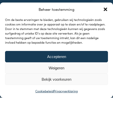
Contact
Beheer toestemming
Samenwerkingen
Om de beste ervaringen te bieden, gebruiken wij technologieën zoals
cookies om informatie over je apparaat op te slaan en/of te raadplegen.
Door in te stemmen met deze technologieën kunnen wij gegevens zoals
surfgedrag of unieke ID's op deze site verwerken. Als je geen
toestemming geeft of uw toestemming intrekt, kan dit een nadelige
invloed hebben op bepaalde functies en mogelijkheden.
Onderwerpen
Accepteren
Investeren & Beleggen
Inflatie & Deflatie
Weigeren
Koopkracht
Kennisbank
Bekijk voorkeuren
Cookiebeleid
Privacyverklaring
© 2026 Indeflatie
Made with
by Web Wings