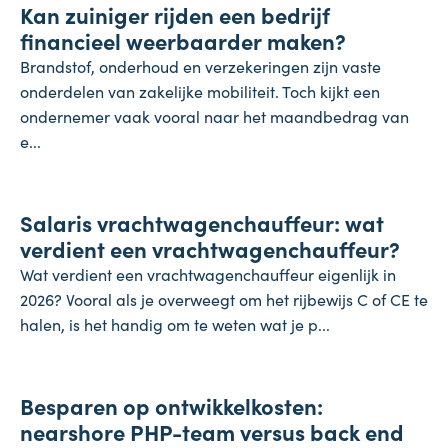
Kan zuiniger rijden een bedrijf
28 juli 2026
financieel weerbaarder maken?
Brandstof, onderhoud en verzekeringen zijn vaste
onderdelen van zakelijke mobiliteit. Toch kijkt een
ondernemer vaak vooral naar het maandbedrag van
e...
Salaris
Salaris vrachtwagenchauffeur: wat
27 juli 2026
verdient een vrachtwagenchauffeur?
Wat verdient een vrachtwagenchauffeur eigenlijk in
2026? Vooral als je overweegt om het rijbewijs C of CE te
halen, is het handig om te weten wat je p...
Onderneming
Besparen op ontwikkelkosten:
24 juli 2026
nearshore PHP-team versus back end