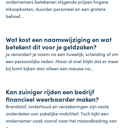
ondernemers betekenen stijgende prijzen hogere
inkoopkosten, duurder personeel en een grotere
behoef...
Koopkracht
Wat kost een naamswijziging en wat
31 juli 2026
betekent dit voor je geldzaken?
Je verandert je naam na een huwelijk, scheiding of om
een persoonlijke reden. Maar al snel blijkt dat er meer
bij komt kijken dan alleen een nieuwe na...
Inflatie & deflatie
Kan zuiniger rijden een bedrijf
28 juli 2026
financieel weerbaarder maken?
Brandstof, onderhoud en verzekeringen zijn vaste
onderdelen van zakelijke mobiliteit. Toch kijkt een
ondernemer vaak vooral naar het maandbedrag van
e...