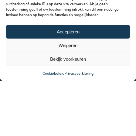
surfgedrag of unieke ID's op deze site verwerken. Als je geen
toestemming geeft of uw toestemming intrekt, kan dit een nadelige
support@indeflatie.nl
invloed hebben op bepaalde functies en mogelijkheden.
KvK: 81831153
BTW-nr: NL862236599B01
Accepteren
Algemene voorwaarden
Weigeren
Cookieverklaring
Bekijk voorkeuren
Sitemap
Cookiebeleid
Privacyverklaring
Partners
Privacyverklaring
Disclaimer
Contact
Samenwerkingen