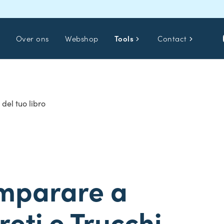
Over ons
Webshop
Tools
Contact
del tuo libro
 imparare a
reti e Trucchi