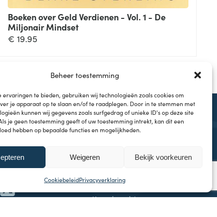
Boeken over Geld Verdienen - Vol. 1 - De
Miljonair Mindset
€
19.95
Beheer toestemming
 ervaringen te bieden, gebruiken wij technologieën zoals cookies om
over je apparaat op te slaan en/of te raadplegen. Door in te stemmen met
ogieën kunnen wij gegevens zoals surfgedrag of unieke ID's op deze site
Als je geen toestemming geeft of uw toestemming intrekt, kan dit een
vloed hebben op bepaalde functies en mogelijkheden.
epteren
Weigeren
Bekijk voorkeuren
Onderwerpen
Investeren & Beleggen
Cookiebeleid
Privacyverklaring
Inflatie & Deflatie
Koopkracht
Kennisbank