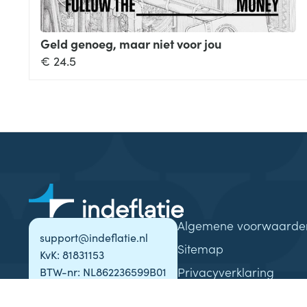
Geld genoeg, maar niet voor jou
€
24.5
Algemene voorwaarde
support@indeflatie.nl
Sitemap
KvK: 81831153
Privacyverklaring
BTW-nr: NL862236599B01
Contact