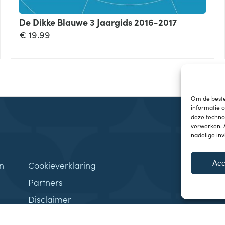
De Dikke Blauwe 3 Jaargids 2016-2017
€
19.99
Om de beste
informatie 
deze technol
verwerken. 
nadelige in
Acc
n
Cookieverklaring
Partners
Disclaimer
Samenwerkingen