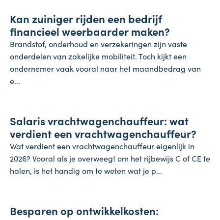
Kan zuiniger rijden een bedrijf
28 juli 2026
financieel weerbaarder maken?
Brandstof, onderhoud en verzekeringen zijn vaste
onderdelen van zakelijke mobiliteit. Toch kijkt een
ondernemer vaak vooral naar het maandbedrag van
e...
Salaris
Salaris vrachtwagenchauffeur: wat
27 juli 2026
verdient een vrachtwagenchauffeur?
Wat verdient een vrachtwagenchauffeur eigenlijk in
2026? Vooral als je overweegt om het rijbewijs C of CE te
halen, is het handig om te weten wat je p...
Onderneming
Besparen op ontwikkelkosten:
24 juli 2026