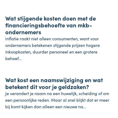
Onderneming
Wat stijgende kosten doen met de
4 augustus 2026
financieringsbehoefte van mkb-
ondernemers
Inflatie raakt niet alleen consumenten, want voor
ondernemers betekenen stijgende prijzen hogere
inkoopkosten, duurder personeel en een grotere
behoef...
Koopkracht
Wat kost een naamswijziging en wat
31 juli 2026
betekent dit voor je geldzaken?
Je verandert je naam na een huwelijk, scheiding of om
een persoonlijke reden. Maar al snel blijkt dat er meer
bij komt kijken dan alleen een nieuwe na...
Inflatie & deflatie