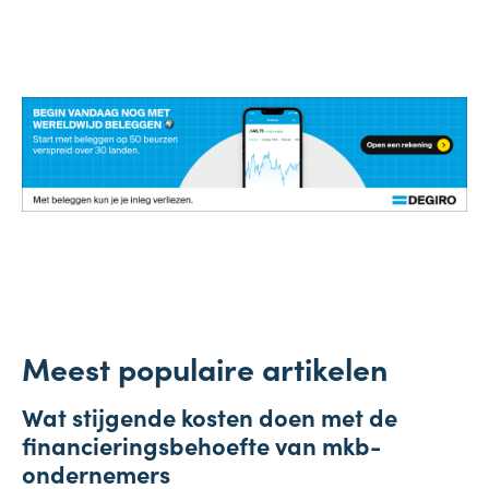
Meest populaire artikelen
Onderneming
Wat stijgende kosten doen met de
4 augustus 2026
financieringsbehoefte van mkb-
ondernemers