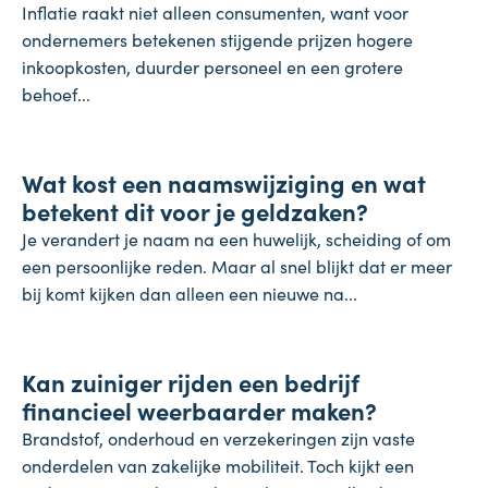
Inflatie raakt niet alleen consumenten, want voor
ondernemers betekenen stijgende prijzen hogere
inkoopkosten, duurder personeel en een grotere
behoef...
Koopkracht
Wat kost een naamswijziging en wat
31 juli 2026
betekent dit voor je geldzaken?
Je verandert je naam na een huwelijk, scheiding of om
een persoonlijke reden. Maar al snel blijkt dat er meer
bij komt kijken dan alleen een nieuwe na...
Inflatie & deflatie
Kan zuiniger rijden een bedrijf
28 juli 2026
financieel weerbaarder maken?
Brandstof, onderhoud en verzekeringen zijn vaste
onderdelen van zakelijke mobiliteit. Toch kijkt een